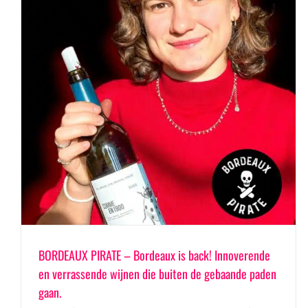
BORDEAUX PIRATE – Bordeaux is back! Innoverende
en verrassende wijnen die buiten de gebaande paden
gaan.