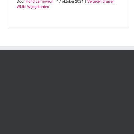
Door
Ingrid Larmoyeur
|
17 oktober 2024
|
Vergeten druiven
,
WIJN
,
Wijngebieden