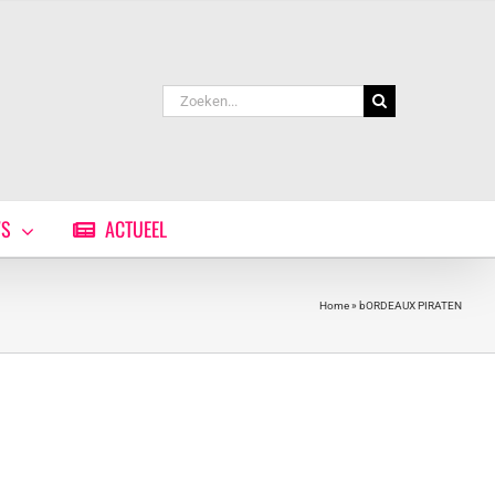
Zoeken
naar:
WS
ACTUEEL
Home
»
bORDEAUX PIRATEN