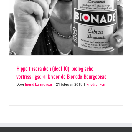
Hippe frisdranken (deel 10): biologische
verfrissingsdrank voor de Bionade-Bourgeoisie
Door
Ingrid Larmoyeur
|
21 februari 2019
|
Frisdranken