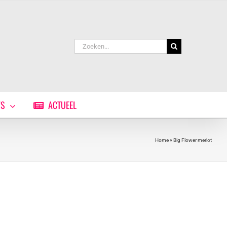
Zoeken
naar:
WS
ACTUEEL
Home
»
Big Flower merlot