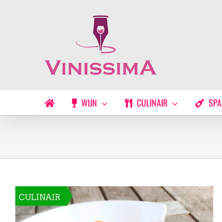
Ga
naar
inhoud
WIJN
CULINAIR
SPA