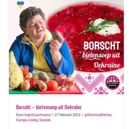
Borscht – bietensoep uit Oekraïne
Door
Ingrid Larmoyeur
|
27 februari 2022
|
@NationalDishes
,
Europa overig
,
Soepen