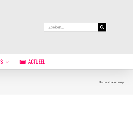
Zoeken
naar:
WS
ACTUEEL
Home
»
bietensoep