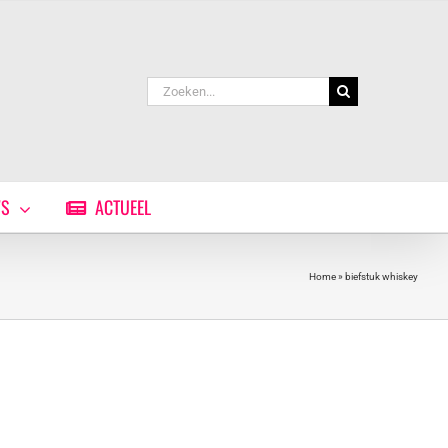
Zoeken
naar:
WS
ACTUEEL
Home
»
biefstuk whiskey