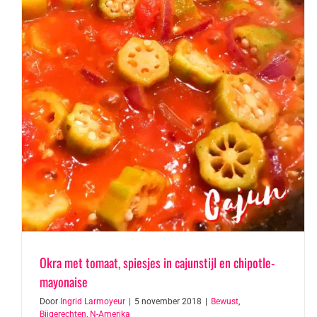
Okra met tomaat, spiesjes in cajunstijl en chipotle-
mayonaise
Door
Ingrid Larmoyeur
|
5 november 2018
|
Bewust
,
Bijgerechten
,
N-Amerika