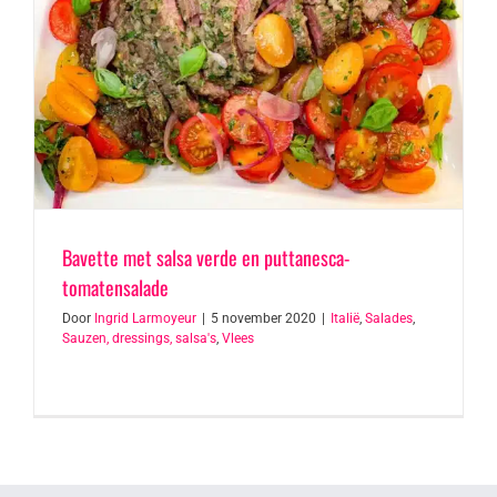
Bavette met salsa verde en puttanesca-
tomatensalade
Door
Ingrid Larmoyeur
|
5 november 2020
|
Italië
,
Salades
,
Sauzen, dressings, salsa's
,
Vlees