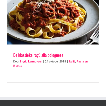
De klassieke ragù alla bolognese
Door
Ingrid Larmoyeur
|
24 oktober 2018
|
Italië
,
Pasta en
Risotto