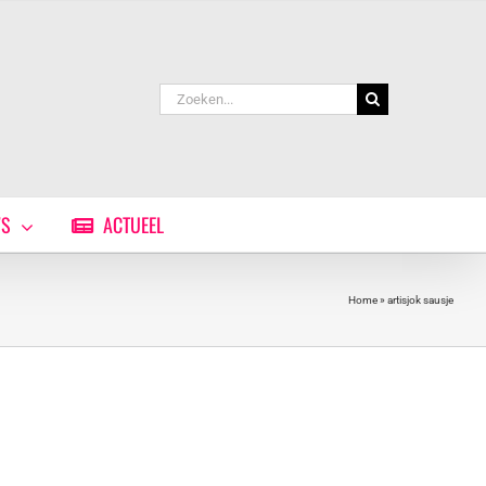
Zoeken
naar:
WS
ACTUEEL
Home
»
artisjok sausje