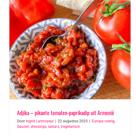
Adjika – pikante tomaten-paprikadip uit Armenië
Door
Ingrid Larmoyeur
|
22 augustus 2025
|
Europa overig
,
Sauzen, dressings, salsa's
,
Vegetarisch