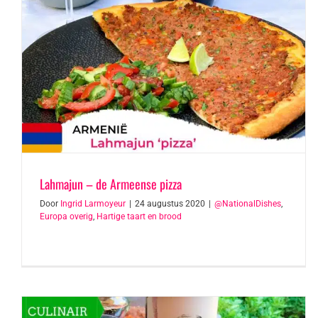
Lahmajun – de Armeense pizza
Door
Ingrid Larmoyeur
|
24 augustus 2020
|
@NationalDishes
,
Europa overig
,
Hartige taart en brood