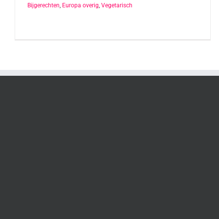
Bijgerechten
,
Europa overig
,
Vegetarisch