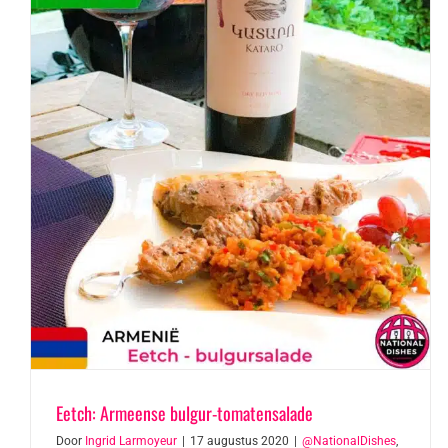
Eetch: Armeense bulgur-tomatensalade
Door
Ingrid Larmoyeur
|
17 augustus 2020
|
@NationalDishes
,