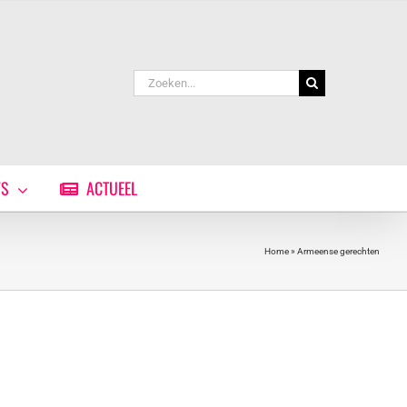
Zoeken
naar:
WS
ACTUEEL
Home
»
Armeense gerechten