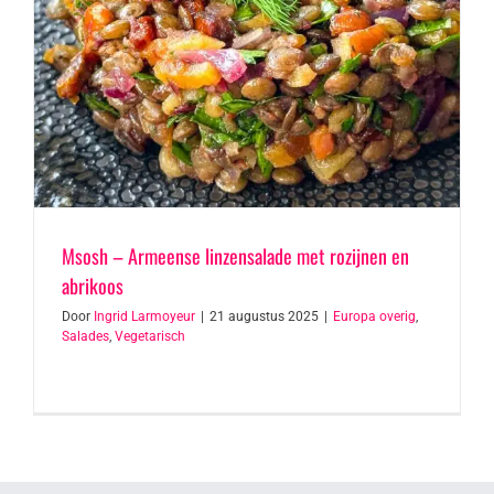
Msosh – Armeense linzensalade met rozijnen en
abrikoos
Door
Ingrid Larmoyeur
|
21 augustus 2025
|
Europa overig
,
Salades
,
Vegetarisch