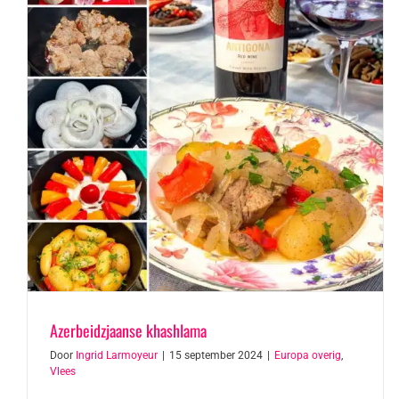
Azerbeidzjaanse khashlama
Door
Ingrid Larmoyeur
|
15 september 2024
|
Europa overig
,
Vlees