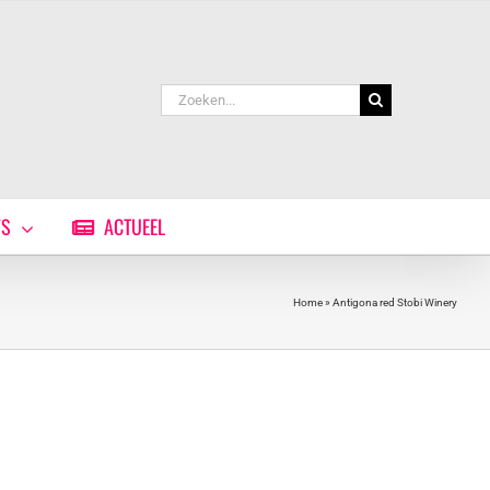
Zoeken
naar:
WS
ACTUEEL
Home
»
Antigona red Stobi Winery