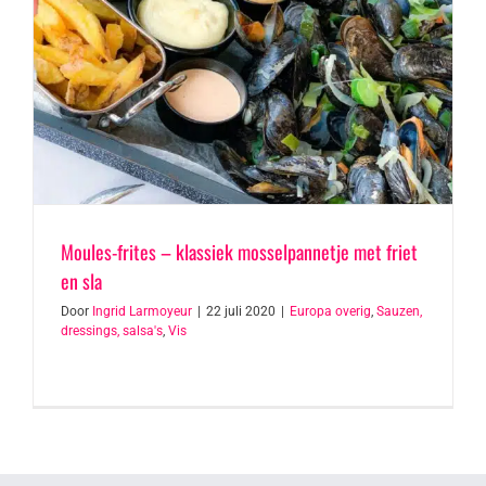
Moules-frites – klassiek mosselpannetje met friet
en sla
Door
Ingrid Larmoyeur
|
22 juli 2020
|
Europa overig
,
Sauzen,
dressings, salsa's
,
Vis