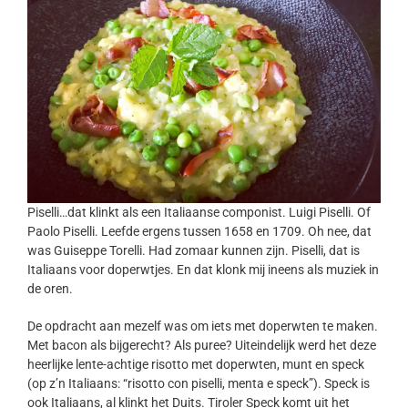
Piselli…dat klinkt als een Italiaanse componist. Luigi Piselli. Of
Paolo Piselli. Leefde ergens tussen 1658 en 1709. Oh nee, dat
was Guiseppe Torelli. Had zomaar kunnen zijn. Piselli, dat is
Italiaans voor doperwtjes. En dat klonk mij ineens als muziek in
de oren.
De opdracht aan mezelf was om iets met doperwten te maken.
Met bacon als bijgerecht? Als puree? Uiteindelijk werd het deze
heerlijke lente-achtige risotto met doperwten, munt en speck
(op z’n Italiaans: “risotto con piselli, menta e speck”). Speck is
ook Italiaans, al klinkt het Duits. Tiroler Speck komt uit het