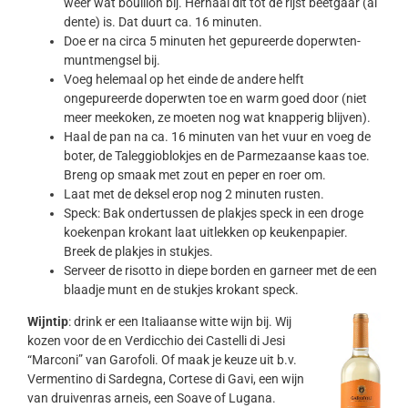
weer wat bouillon bij. Herhaal dit tot de rijst beetgaar (al
dente) is. Dat duurt ca. 16 minuten.
Doe er na circa 5 minuten het gepureerde doperwten-
muntmengsel bij.
Voeg helemaal op het einde de andere helft
ongepureerde doperwten toe en warm goed door (niet
meer meekoken, ze moeten nog wat knapperig blijven).
Haal de pan na ca. 16 minuten van het vuur en voeg de
boter, de Taleggioblokjes en de Parmezaanse kaas toe.
Breng op smaak met zout en peper en roer om.
Laat met de deksel erop nog 2 minuten rusten.
Speck: Bak ondertussen de plakjes speck in een droge
koekenpan krokant laat uitlekken op keukenpapier.
Breek de plakjes in stukjes.
Serveer de risotto in diepe borden en garneer met de een
blaadje munt en de stukjes krokant speck.
Wijntip
: drink er een Italiaanse witte wijn bij. Wij
kozen voor de en Verdicchio dei Castelli di Jesi
“Marconi” van Garofoli. Of maak je keuze uit b.v.
Vermentino di Sardegna, Cortese di Gavi, een wijn
van druivenras arneis, een Soave of Lugana.