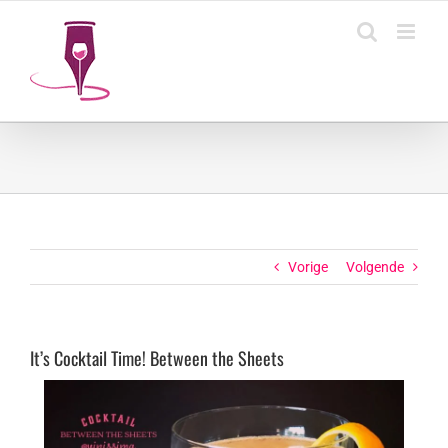
Ga
naar
inhoud
Vorige
Volgende
It’s Cocktail Time! Between the Sheets