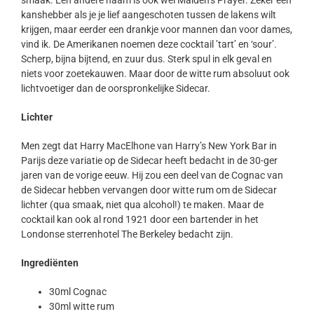
smaak. Een andere naam is ook wel Maiden’s Prayer. Zeker een
kanshebber als je je lief aangeschoten tussen de lakens wilt
krijgen, maar eerder een drankje voor mannen dan voor dames,
vind ik. De Amerikanen noemen deze cocktail ’tart’ en ‘sour’.
Scherp, bijna bijtend, en zuur dus. Sterk spul in elk geval en
niets voor zoetekauwen. Maar door de witte rum absoluut ook
lichtvoetiger dan de oorspronkelijke Sidecar.
Lichter
Men zegt dat Harry MacElhone van Harry’s New York Bar in
Parijs deze variatie op de Sidecar heeft bedacht in de 30-ger
jaren van de vorige eeuw. Hij zou een deel van de Cognac van
de Sidecar hebben vervangen door witte rum om de Sidecar
lichter (qua smaak, niet qua alcohol!) te maken. Maar de
cocktail kan ook al rond 1921 door een bartender in het
Londonse sterrenhotel The Berkeley bedacht zijn.
Ingrediënten
30ml Cognac
30ml witte rum