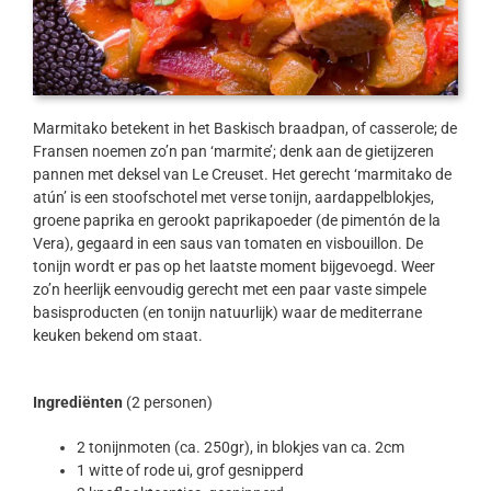
Marmitako betekent in het Baskisch braadpan, of casserole; de
Fransen noemen zo’n pan ‘marmite’; denk aan de gietijzeren
pannen met deksel van Le Creuset. Het gerecht ‘marmitako de
atún’ is een stoofschotel met verse tonijn, aardappelblokjes,
groene paprika en gerookt paprikapoeder (de pimentón de la
Vera), gegaard in een saus van tomaten en visbouillon. De
tonijn wordt er pas op het laatste moment bijgevoegd. Weer
zo’n heerlijk eenvoudig gerecht met een paar vaste simpele
basisproducten (en tonijn natuurlijk) waar de mediterrane
keuken bekend om staat.
Ingrediënten
(2 personen)
2 tonijnmoten (ca. 250gr), in blokjes van ca. 2cm
1 witte of rode ui, grof gesnipperd