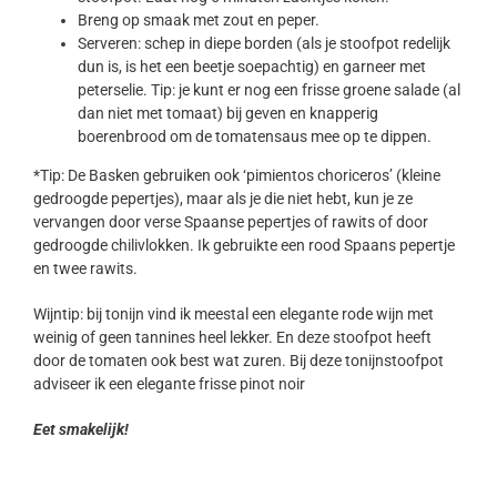
Breng op smaak met zout en peper.
Serveren: schep in diepe borden (als je stoofpot redelijk
dun is, is het een beetje soepachtig) en garneer met
peterselie. Tip: je kunt er nog een frisse groene salade (al
dan niet met tomaat) bij geven en knapperig
boerenbrood om de tomatensaus mee op te dippen.
*Tip: De Basken gebruiken ook ‘pimientos choriceros’ (kleine
gedroogde pepertjes), maar als je die niet hebt, kun je ze
vervangen door verse Spaanse pepertjes of rawits of door
gedroogde chilivlokken. Ik gebruikte een rood Spaans pepertje
en twee rawits.
Wijntip: bij tonijn vind ik meestal een elegante rode wijn met
weinig of geen tannines heel lekker. En deze stoofpot heeft
door de tomaten ook best wat zuren. Bij deze tonijnstoofpot
adviseer ik een elegante frisse pinot noir
Eet smakelijk!