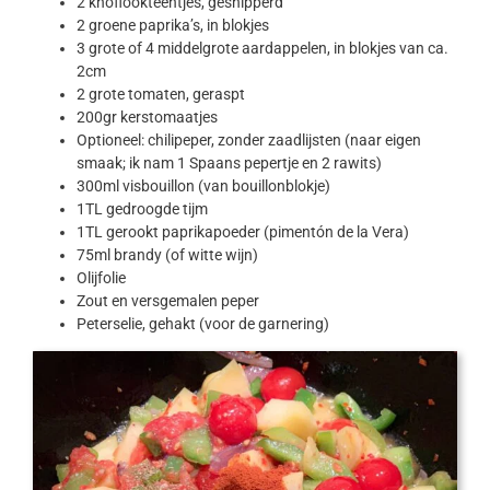
2 knoflookteentjes, gesnipperd
2 groene paprika’s, in blokjes
3 grote of 4 middelgrote aardappelen, in blokjes van ca.
2cm
2 grote tomaten, geraspt
200gr kerstomaatjes
Optioneel: chilipeper, zonder zaadlijsten (naar eigen
smaak; ik nam 1 Spaans pepertje en 2 rawits)
300ml visbouillon (van bouillonblokje)
1TL gedroogde tijm
1TL gerookt paprikapoeder (pimentón de la Vera)
75ml brandy (of witte wijn)
Olijfolie
Zout en versgemalen peper
Peterselie, gehakt (voor de garnering)